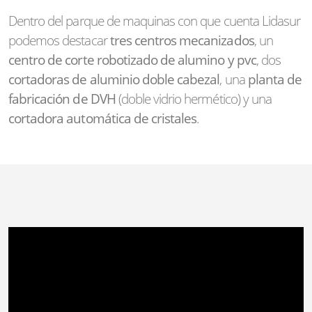
Dentro del parque de maquinas con que cuenta Lidasur
podemos destacar
tres centros mecanizados
, un
centro de corte robotizado de alumino y pvc
, dos
cortadoras de aluminio doble cabezal
, una
planta de
fabricación de DVH
(doble vidrio hermético) y una
cortadora automática de cristales
.